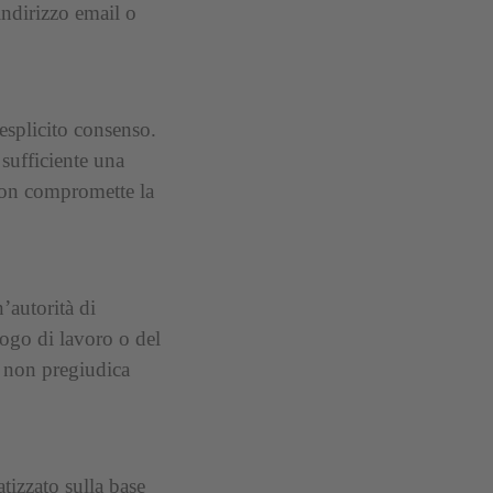
indirizzo email o
esplicito consenso.
sufficiente una
non compromette la
n’autorità di
uogo di lavoro o del
o non pregiudica
atizzato sulla base