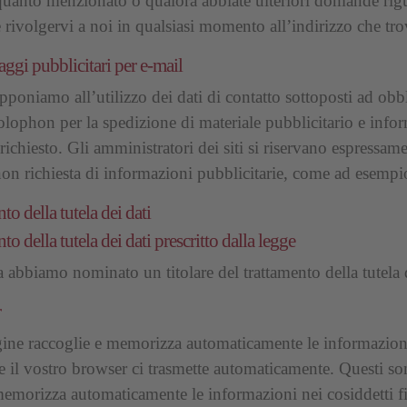
 quanto menzionato o qualora abbiate ulteriori domande rigu
e rivolgervi a noi in qualsiasi momento all’indirizzo che tr
ggi pubblicitari per e-mail
pponiamo all’utilizzo dei dati di contatto sottoposti ad obb
olophon per la spedizione di materiale pubblicitario e info
richiesto. Gli amministratori dei siti si riservano espressame
non richiesta di informazioni pubblicitarie, come ad esemp
nto della tutela dei dati
nto della tutela dei dati prescritto dalla legge
a abbiamo nominato un titolare del trattamento della tutela d
r
gine raccoglie e memorizza automaticamente le informazioni 
he il vostro browser ci trasmette automaticamente. Questi son
emorizza automaticamente le informazioni nei cosiddetti fil