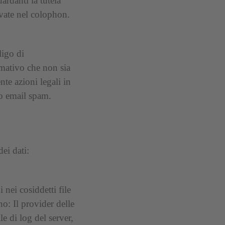
ardanti la tutela
ovate nel colophon.
ligo di
rmativo che non sia
nte azioni legali in
io email spam.
ei dati:
nei cosiddetti file
o: Il provider delle
e di log del server,