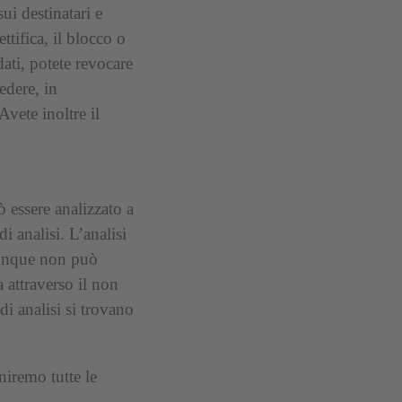
ui destinatari e
ettifica, il blocco o
dati, potete revocare
edere, in
Avete inoltre il
 essere analizzato a
i analisi. L’analisi
dunque non può
a attraverso il non
di analisi si trovano
niremo tutte le