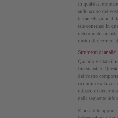
In qualsiasi momento
sullo scopo dei vostri
la cancellazione di t
tale consenso in qual
determinate circostan
diritto di ricorrere 
Strumenti di analisi 
Quando visitate il 
fini statistici. Ques
del vostro comport
ricondurre alla vost
utilizzo di determin
nella seguente infor
È possibile opporsi 
informazioni a rigu