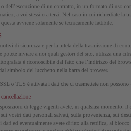
 o dell’esecuzione di un contratto, in un formato di uso c
tico, a voi stessi o a terzi. Nel caso in cui richiediate la t
, questa avviene solamente se tecnicamente fattibile.
S
otivi di sicurezza e per la tutela della trasmissione di cont
e potete inviare a noi quali gestori del sito, utilizza una c
tografata è riconoscibile dal fatto che l’indirizzo del brow
e dal simbolo del lucchetto nella barra del browser.
SSL o TLS è attivata i dati che ci trasmettete non possono es
 cancellazione
sposizioni di legge vigenti avete, in qualsiasi momento, il d
sui vostri dati personali salvati, sulla provenienza, sui dest
 dati ed eventualmente avete diritto alla rettifica, al blocco