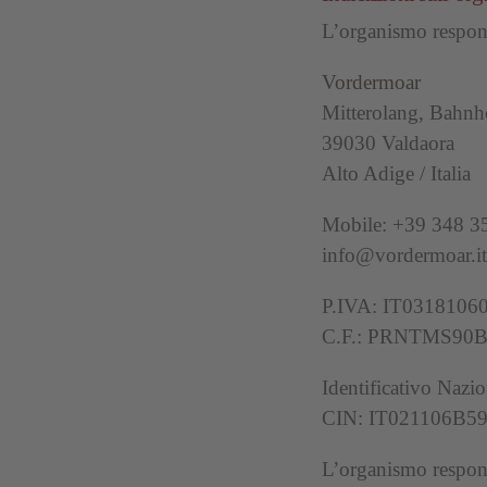
L’organismo responsa
Vordermoar
Mitterolang, Bahnho
39030 Valdaora
Alto Adige / Italia
Mobile: +39 348 
info@vordermoar.it
P.IVA: IT0318106
C.F.: PRNTMS90B
Identificativo Nazi
CIN: IT021106B
L’organismo responsab