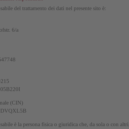
bile del trattamento dei dati nel presente sito è:
fstr. 6/a
3547748
0215
05B220I
onale (CIN)
59DVQXL5B
ile è la persona fisica o giuridica che, da sola o con altri, 