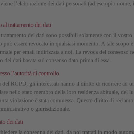
vviene l’elaborazione dei dati personali (ad esempio nome, 
al trattamento dei dati
trattamento dei dati sono possibili solamente con il vostro 
o può essere revocato in qualsiasi momento. A tale scopo è 
male per email indirizzata a noi. La revoca del consenso 
nto dei dati basata sul consenso dato prima di essa.
esso l’autorità di controllo
 del RGPD, gli interessati hanno il diritto di ricorrere ad u
olare nello stato membro della loro residenza abituale, del l
sunta violazione è stata commessa. Questo diritto di reclam
mministrativo o giurisdizionale.
nto dei dati
richiedere la consegna dei dati, da noi trattati in modo autom