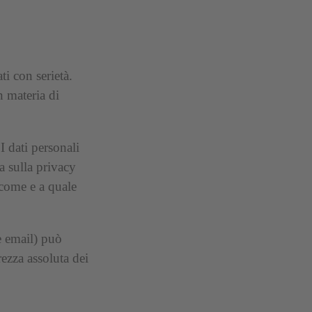
ti con serietà.
n materia di
I dati personali
va sulla privacy
e come e a quale
e email) può
rezza assoluta dei