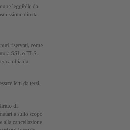
omune leggibile da
rasmissione diretta
enuti riservati, come
ifratura SSL o TLS.
ser cambia da
sere letti da terzi.
iritto di
inatari e sullo scopo
 e alla cancellazione