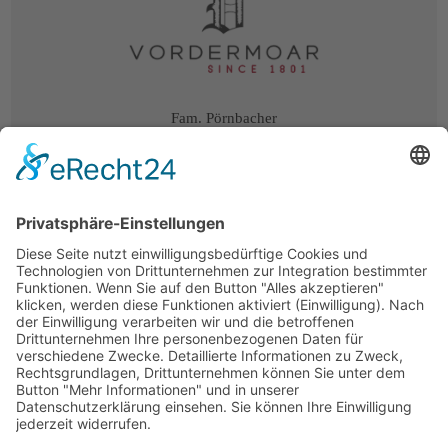
Fam. Pörnbacher
Mitterolang, Bahnhofstr. 6
/
a
39030 Olang
Südtirol
/
Italien
+39 348 3547748
info@vordermoar.it
Instagram
Anfahrt/Karte
MwSt.-Nr.
IT03181060215
CIN:
IT021106B59DVQXL5B