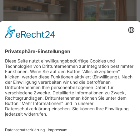
30 m² für 2-4 Personen
Appartment
Talblick
Beschreibung
Preisliste
Grundriss