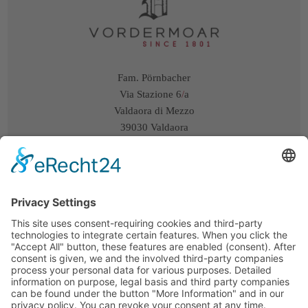
Fam. Pörnbacher
Via Stazione 6
/
a
Valdaora di Mezzo
39030 Valdaora
Alto Adige
/
Italia
+39 348 3547748
info@vordermoar.it
Instagram
Arrivo/Mappa
P.IVA:
IT03181060215
CIN:
IT021106B59DVQXL5B