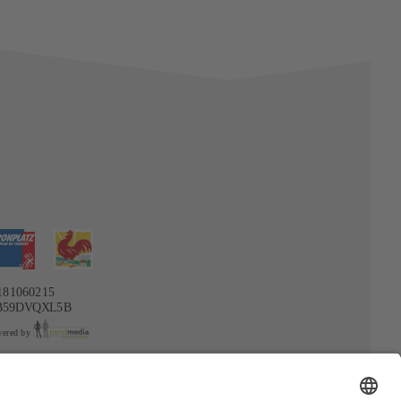
181060215
B59DVQXL5B
ered by