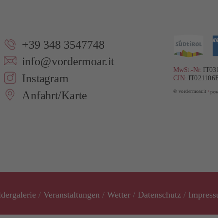
+39 348 3547748
info@vordermoar.it
MwSt.-Nr.
IT03
Instagram
CIN:
IT021106
© vordermoar.it
/
pow
Anfahrt/Karte
ldergalerie
/
Veranstaltungen
/
Wetter
/
Datenschutz
/
Impres