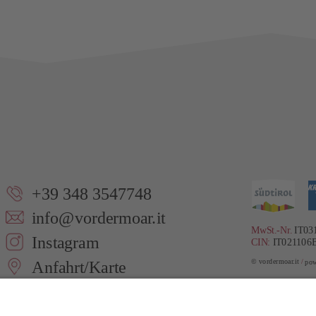
+39 348 3547748
info@vordermoar.it
MwSt.-Nr.
IT03
Instagram
CIN:
IT021106
© vordermoar.it
/
pow
Anfahrt/Karte