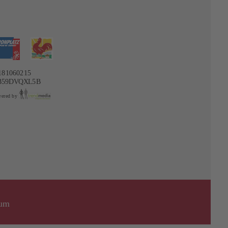
181060215
B59DVQXL5B
ered by
sum