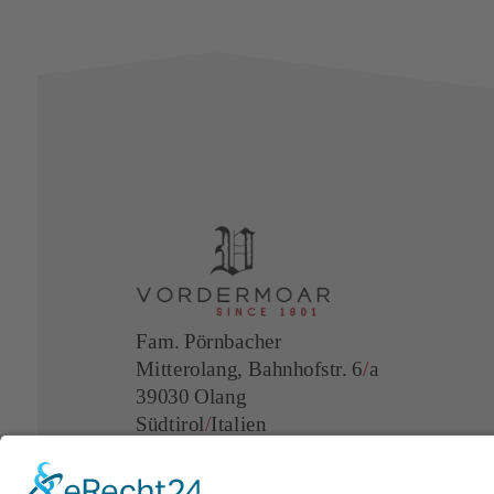
Fam. Pörnbacher
Mitterolang, Bahnhofstr. 6
/
a
39030 Olang
Südtirol
/
Italien