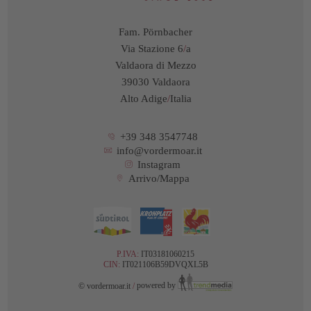
Fam. Pörnbacher
Via Stazione 6
/
a
Valdaora di Mezzo
39030 Valdaora
Alto Adige
/
Italia
+39 348 3547748
info@vordermoar.it
Instagram
Arrivo/Mappa
P.IVA:
IT03181060215
CIN:
IT021106B59DVQXL5B
© vordermoar.it
/
powered by