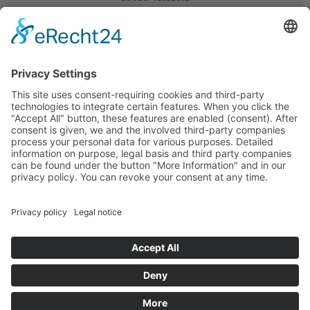
Alto Adige
/
Italia
+39 348 3547748
info@vordermoar.it
Instagram
Arrivo/Mappa
P.IVA:
IT03181060215
CIN:
IT021106B59DVQXL5B
© vordermoar.it
/
powered by
Galeria
/
Eventi
/
Meteo
/
Privacy
/
Impressum