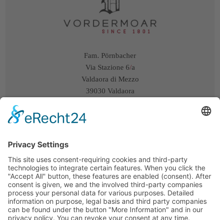
Fam. Pörnbacher
Via Stazione 6
/
a
Valdaora di Mezzo
39030 Valdaora
Alto Adige
/
Italia
+39 348 3547748
info@vordermoar.it
Instagram
Arrivo/Mappa
P.IVA:
IT03181060215
CIN:
IT021106B59DVQXL5B